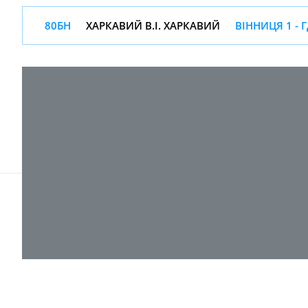
80БН
ХАРКАВИЙ В.І. ХАРКАВИЙ
ВІННИЦЯ 1 - 
© 2017-
2026 ТОВ "ВПІ-Сервіс"