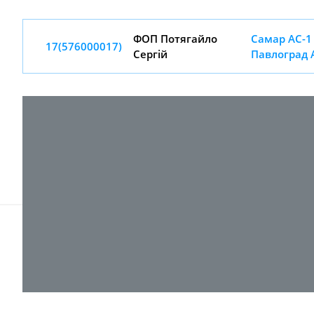
ФОП Потягайло
Самар АС-1 
17(576000017)
Сергiй
Павлоград 
© 2017-
2026 ТОВ "ВПІ-Сервіс"