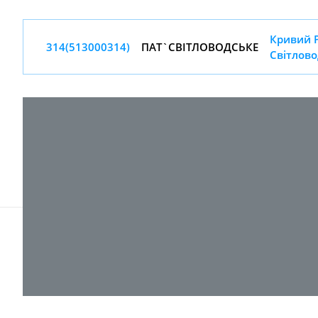
Кривий Р
314(513000314)
ПАТ`СВIТЛОВОДСЬКЕ
Світлово
© 2017-
2026 ТОВ "ВПІ-Сервіс"