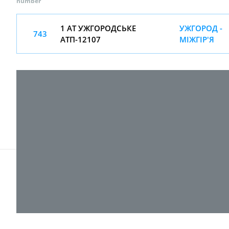
number
1 АТ УЖГОРОДСЬКЕ
УЖГОРОД -
743
АТП-12107
МІЖГІР'Я
© 2017-
2026 ТОВ "ВПІ-Сервіс"