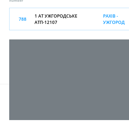
number
1 АТ УЖГОРОДСЬКЕ
РАХІВ -
788
АТП-12107
УЖГОРОД
© 2017-
2026 ТОВ "ВПІ-Сервіс"