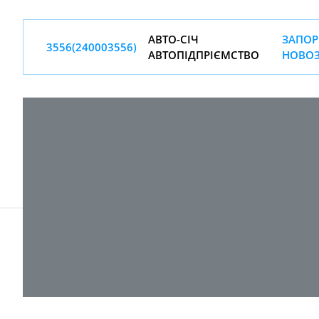
АВТО-СIЧ
ЗАПОР
3556(240003556)
АВТОПIДПРIЄМСТВО
НОВОЗ
© 2017-
2026 ТОВ "ВПІ-Сервіс"