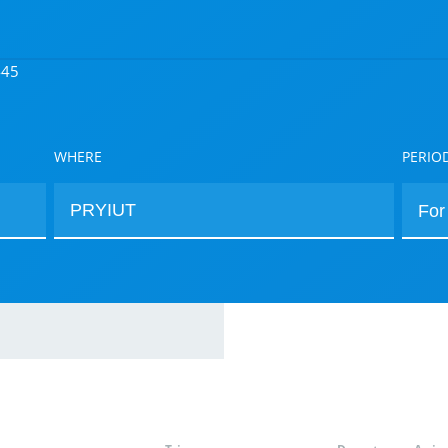
445
WHERE
PERIO