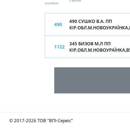
Carrier
number
490 СУШКО В.А. ПП
490
КІР.ОБЛ.М.НОВОУКРАЇНКА
345 БИЗОВ М.Л ПП
1122
КІР.ОБЛ.М.НОВОУРАЇНКА,
© 2017-
2026 ТОВ "ВПІ-Сервіс"