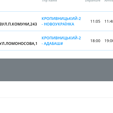
Trip name
Departure
Arriv
КРОПИВНИЦЬКИЙ-2
11:05
11:4
,ВУЛ.П.КОМУНИ,243
- НОВОУКРАЇНКА
КРОПИВНИЦЬКИЙ-2
18:00
19:0
ВУЛ.ЛОМОНОСОВА,1
- АДАБАШ#