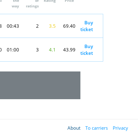
al
the
of
Rating
Price
way
ratings
Buy
8
00:43
2
3.5
69.40
ticket
Buy
0
01:00
3
4.1
43.99
ticket
About
To carriers
Privacy