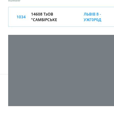
number
14608 ТзОВ
ЛЬВІВ 8 -
1034
"САМБІРСЬКЕ
УЖГ0Р0Д
© 2017-
2026 ТОВ "ВПІ-Сервіс"