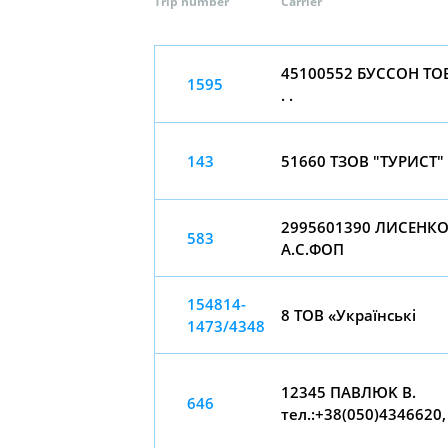
Trip number
Carrier
45100552 БУССОН ТО
1595
. .
143
51660 ТЗОВ "ТУРИСТ" 
2995601390 ЛИСЕНК
583
А.С.ФОП
154814-
8 ТОВ «Українські
1473/4348
12345 ПAВЛЮK В.
646
тел.:+38(050)4346620,