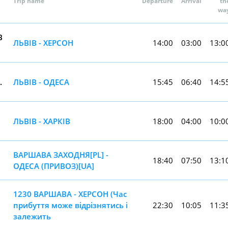
Trip name
Departure
Arrival
th
wa
В
ЛЬВІВ - ХЕРСОН
14:00
03:00
13:0
.
ЛЬВІВ - ОДЕСА
15:45
06:40
14:5
О
ЛЬВІВ - ХАРКІВ
18:00
04:00
10:0
ВАРШАВА ЗАХОДНЯ[PL] -
18:40
07:50
13:1
ОДЕСА (ПРИВОЗ)[UA]
1230 ВАРШАВА - ХЕРСОН (Час
прибуття може відрізнятись і
22:30
10:05
11:3
залежить