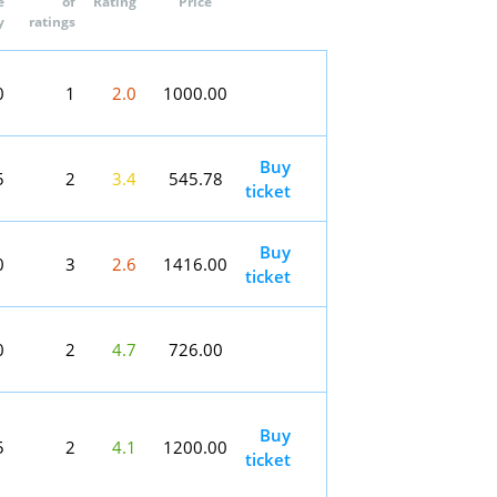
e
of
Rating
Price
y
ratings
0
1
2.0
1000.00
Buy
5
2
3.4
545.78
ticket
Buy
0
3
2.6
1416.00
ticket
0
2
4.7
726.00
Buy
5
2
4.1
1200.00
ticket