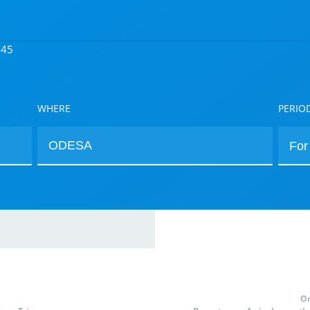
445
WHERE
PERIO
O