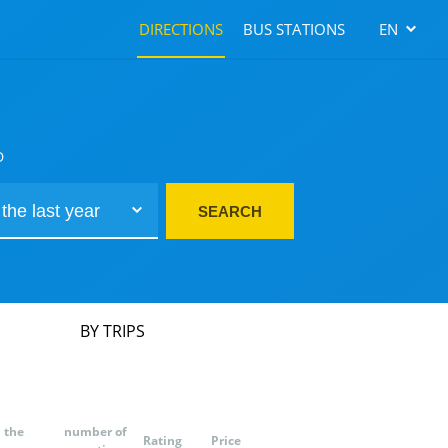
DIRECTIONS
BUS STATIONS
EN
D
SEARCH
BY TRIPS
 the
number of
Rating
Price