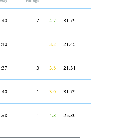
way
ratings
:40
7
4.7
31.79
:40
1
3.2
21.45
:37
3
3.6
21.31
:40
1
3.0
31.79
:38
1
4.3
25.30