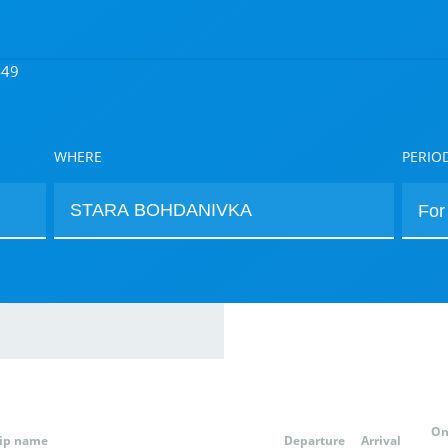
449
WHERE
PERIO
On
rip name
Departure
Arrival