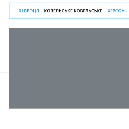
01ВРОЦЛ
КОВЕЛЬСЬКЕ КОВЕЛЬСЬКЕ
ХЕРСОН -
© 2017-
2026 ТОВ "ВПІ-Сервіс"