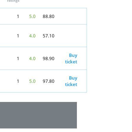
ratings
1
5.0
88.80
1
4.0
57.10
Buy
1
4.0
98.90
ticket
Buy
1
5.0
97.80
ticket