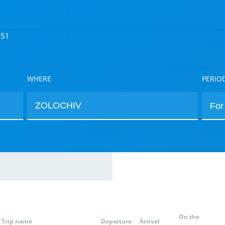
451
WHERE
PERIO
On the
Trip name
Departure
Arrival