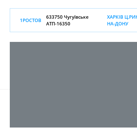
633750 Чугуївське
ХАРКІВ Ц.РИ
1РОСТОВ
АТП-16350
НА-ДОНУ
© 2017-
2026 ТОВ "ВПІ-Сервіс"