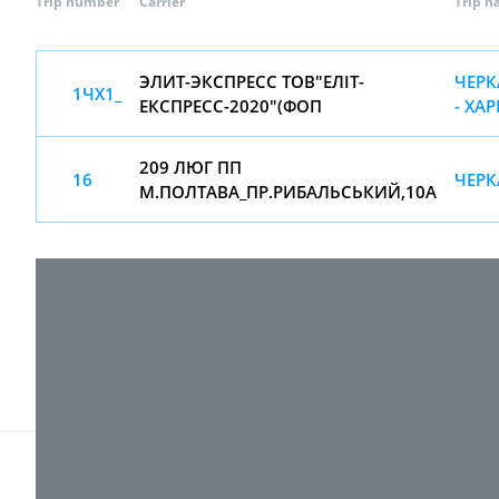
Trip number
Carrier
Trip 
ЭЛИТ-ЭКСПРЕСС ТОВ"ЕЛІТ-
ЧЕРК
1ЧХ1_
ЕКСПРЕСС-2020"(ФОП
- ХА
209 ЛЮГ ПП
16
ЧЕРК
М.ПОЛТАВА_ПР.РИБАЛЬСЬКИЙ,10А
© 2017-
2026 ТОВ "ВПІ-Сервіс"