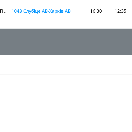
 ..
1043 Слубiце АВ-Харкiв АВ
16:30
12:35