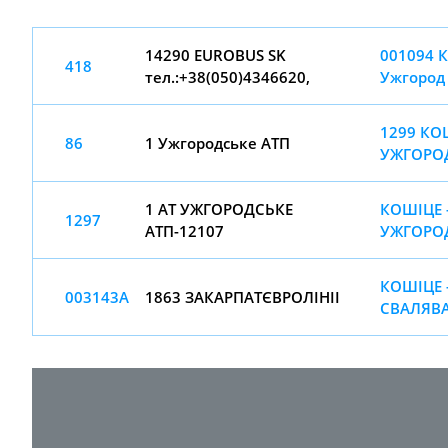
14290 EUROBUS SK
001094 К
418
тел.:+38(050)4346620,
Ужгород
1299 КО
86
1 Ужгородське АТП
УЖГОРО
1 АТ УЖГОРОДСЬКЕ
КОШІЦЕ 
1297
АТП-12107
УЖГОРО
КОШІЦЕ 
003143А
1863 ЗАКАРПAТЄВРOЛIНIІ
СВАЛЯВ