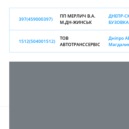
ПП МЕРЛИЧ В.А.
ДНЕПР-СК
397(459000397)
М.ДН-ЖИНСЬК
БУЗОВКА
ТОВ
Дніпро А
1512(504001512)
АВТОТРАНССЕРВIС
Магдалин
© 2017-
2026 ТОВ "ВПІ-Сервіс"