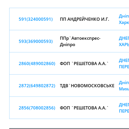
Дніп
591(324000591)
ПП АНДРЕЙЧЕНКО И.Г.
Харк
ППр`Автоекспрес-
ДНЕП
593(369000593)
Днiпро
ХАР
ДНЕП
2860(489002860)
ФОП `РЕШЕТОВА А.А.`
ПЕР
Дніп
2872(649802872)
ТДВ`НОВОМОСКОВСЬКЕ
Мих
ДНЕП
2856(708002856)
ФОП `РЕШЕТОВА А.А.`
ПЕР