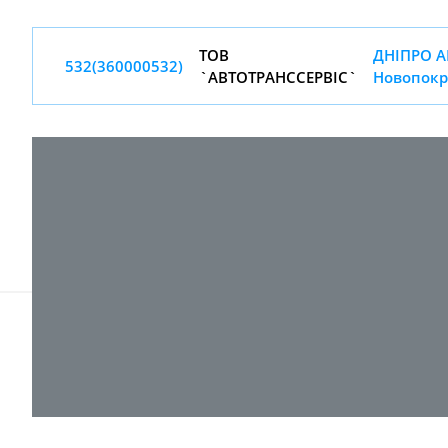
ТОВ
ДНIПРО А
532(360000532)
`АВТОТРАНССЕРВIС`
Новопокр
© 2017-
2026 ТОВ "ВПІ-Сервіс"