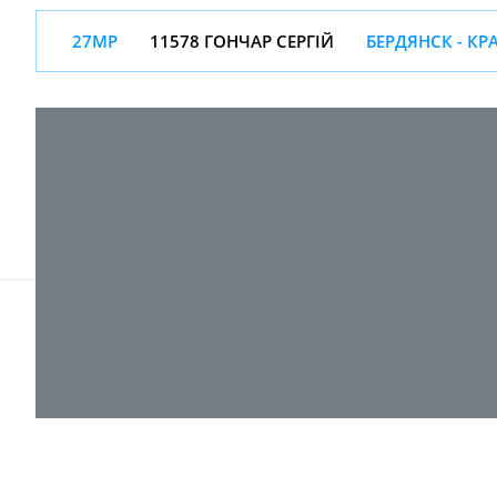
27МР
11578 ГОНЧАР СЕРГІЙ
БЕРДЯНСК - К
© 2017-
2026 ТОВ "ВПІ-Сервіс"