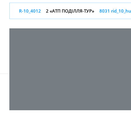
R-10_4012
2 «АТП ПОДІЛЛЯ-ТУР»
8031 rid_10_hu
© 2017-
2026 ТОВ "ВПІ-Сервіс"