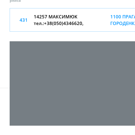
рейса
14257 МАКCИМЮK
1100 ПРАГА
431
тел.:+38(050)4346620,
ГОРОДЕНК
© 2017-
2026 ТОВ "ВПІ-Сервіс"