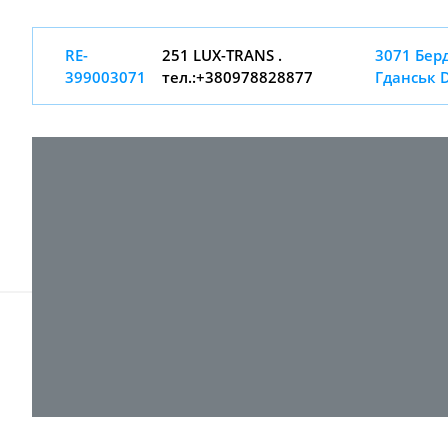
RE-
251 LUX-TRANS .
3071 Бер
399003071
тел.:+380978828877
Гданськ 
© 2017-
2026 ТОВ "ВПІ-Сервіс"