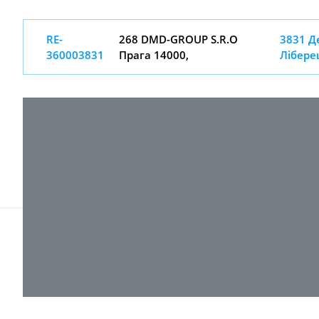
RE-
268 DMD-GROUP S.R.O
3831 Д
360003831
Прага 14000,
Лібере
© 2017-
2026 ТОВ "ВПІ-Сервіс"