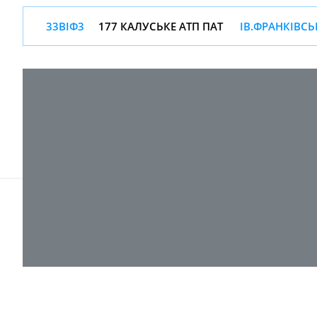
33ВІФ3
177 КАЛУСЬКЕ АТП ПАТ
ІВ.ФРАНКІВСЬ
© 2017-
2026 ТОВ "ВПІ-Сервіс"