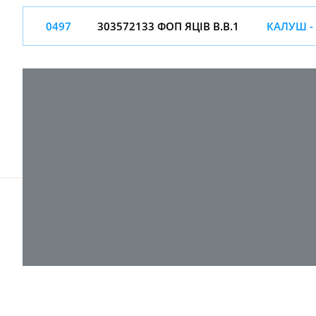
0497
303572133 ФОП ЯЦІВ В.В.1
КАЛУШ -
© 2017-
2026 ТОВ "ВПІ-Сервіс"