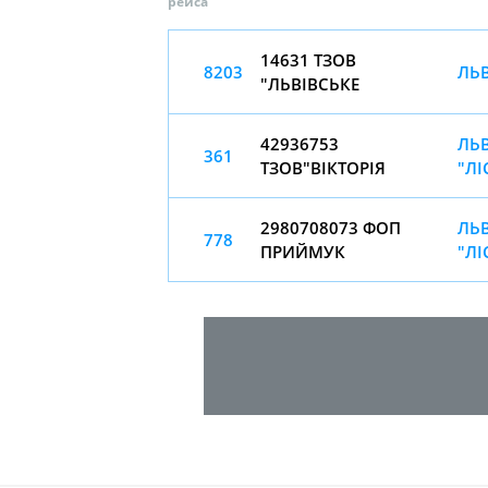
рейса
14631 ТЗОВ
8203
ЛЬВ
"ЛЬВІВСЬКЕ
42936753
ЛЬВ
361
ТЗОВ"ВІКТОРІЯ
"ЛІ
2980708073 ФОП
ЛЬВ
778
ПРИЙМУК
"ЛІ