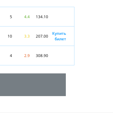
5
4.4
134.10
Купить
10
3.3
207.00
билет
4
2.9
308.90