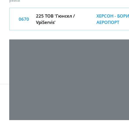
рейса
225 ТОВ 'Гюнсел /
ХЕРСОН - БОР
0670
VpiServis'
АЕРОПОРТ
© 2017-
2026 ТОВ "ВПІ-Сервіс"