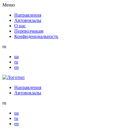
Меню
Направления
Автовокзалы
О нас
Перевозчикам
Конфиденциальность
ru
ua
ru
en
Направления
Автовокзалы
ru
ua
ru
en