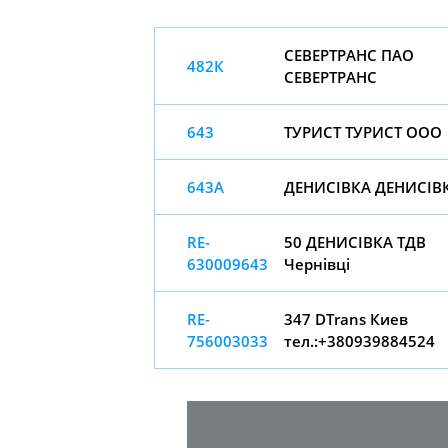
СЕВЕРТРАНС ПАО
482К
СЕВЕРТРАНС
643
ТУРИСТ ТУРИСТ ООО
643А
ДЕНИСІВКА ДЕНИСІВ
RE-
50 ДЕНИСІВКА ТДВ
630009643
Чернівці
RE-
347 DTrans Киев
756003033
тел.:+380939884524