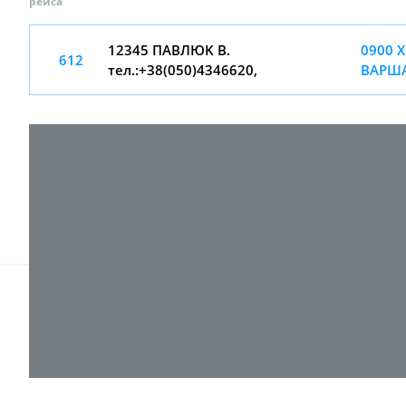
рейса
12345 ПAВЛЮK В.
0900 Х
612
тел.:+38(050)4346620,
ВАРШ
© 2017-
2026 ТОВ "ВПІ-Сервіс"