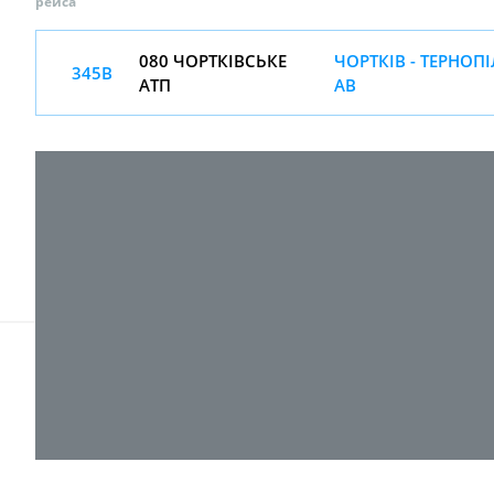
рейса
080 ЧОРТКІВСЬКЕ
ЧОРТКІВ - ТЕРНОП
345В
АТП
АВ
© 2017-
2026 ТОВ "ВПІ-Сервіс"