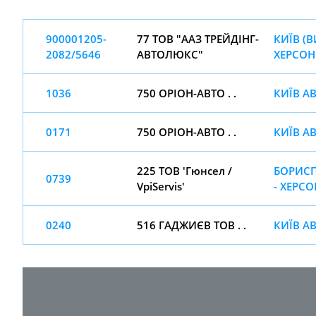
900001205-
77 ТОВ "ААЗ ТРЕЙДІНГ-
КИЇВ (В
2082/5646
АВТОЛЮКС"
ХЕРСОН
1036
750 ОРІОН-АВТО . .
КИЇВ А
0171
750 ОРІОН-АВТО . .
КИЇВ А
225 ТОВ 'Гюнсел /
БОРИСП
0739
VpiServis'
- ХЕРСО
0240
516 ГАДЖИЄВ ТОВ . .
КИЇВ А