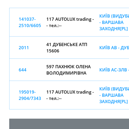
КИЇВ (ВИДУБИ
141037-
117 AUTOLUX trading -
- ВАРШАВА
2510/6605
- тел.:--
ЗАХОДНЯ[PL]
41 ДУБЕНСЬКЕ АТП
2011
КИЇВ АВ - ДУ
15606
597 ПАХНЮК ОЛЕНА
644
КИЇВ АС-ЗЛВ 
ВОЛОДИМИРІВНА
КИЇВ (ВИДУБИ
195019-
117 AUTOLUX trading -
- ВАРШАВА
2904/7343
- тел.:--
ЗАХОДНЯ[PL]