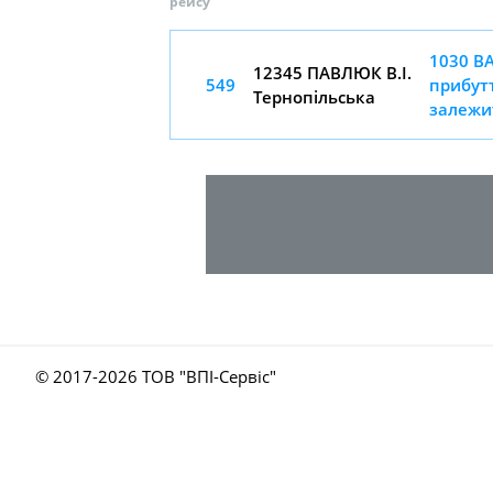
рейсу
1030 В
12345 ПABЛЮК B.І.
549
прибутт
Тернопільська
залежи
© 2017-
2026 ТОВ "ВПІ-Сервіс"