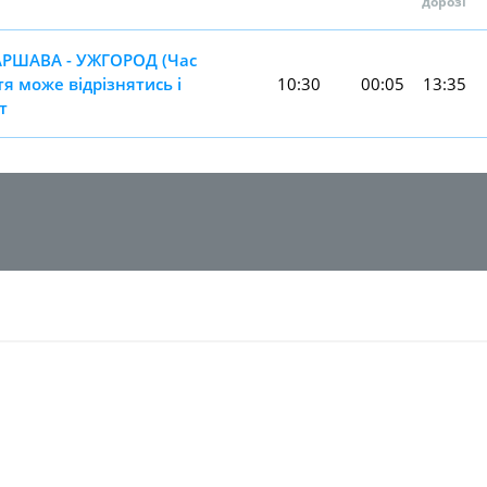
дорозі
АРШАВА - УЖГОРОД (Час
я може відрізнятись і
10:30
00:05
13:35
т