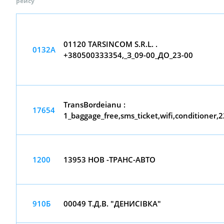
рейсу
01120 TARSINCOM S.R.L. .
0132А
+380500333354,_З_09-00_ДО_23-00
TransBordeianu :
17654
1_baggage_free,sms_ticket,wifi,conditioner,
1200
13953 НОВ -ТРАНС-АВТО
910Б
00049 Т.Д.В. "ДЕНИСІВКА"