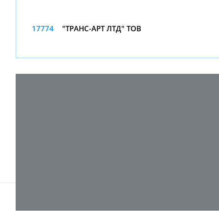
17774
"ТРАНС-АРТ ЛТД" ТОВ
© 2017-
2026 ТОВ "ВПІ-Сервіс"