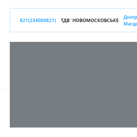
Дніпр
821(234000821)
ТДВ`НОВОМОСКОВСЬКЕ
Магда
© 2017-
2026 ТОВ "ВПІ-Сервіс"