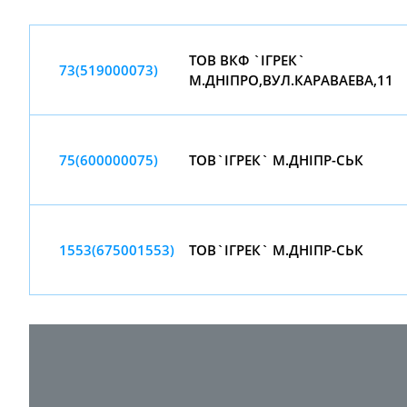
ТОВ ВКФ `IГРЕК`
73(519000073)
М.ДНIПРО,ВУЛ.КАРАВАЕВА,11
75(600000075)
ТОВ`IГРЕК` М.ДНIПР-СЬК
1553(675001553)
ТОВ`IГРЕК` М.ДНIПР-СЬК