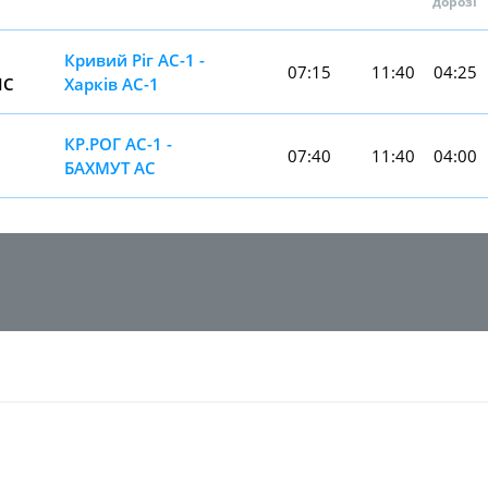
дорозі
Кривий Ріг АС-1 -
07:15
11:40
04:25
IС
Харків АС-1
КР.РОГ АС-1 -
07:40
11:40
04:00
БАХМУТ АС