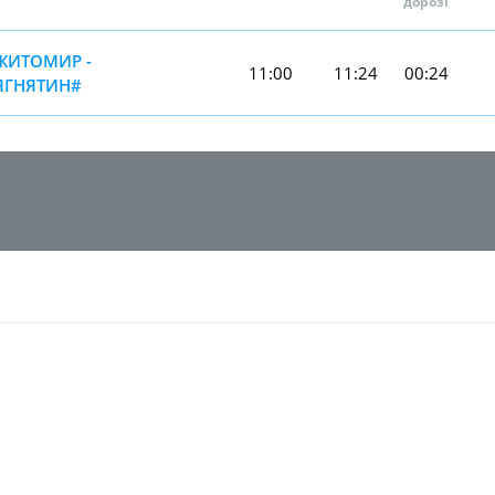
дорозі
ЖИТОМИР -
11:00
11:24
00:24
ЯГНЯТИН#