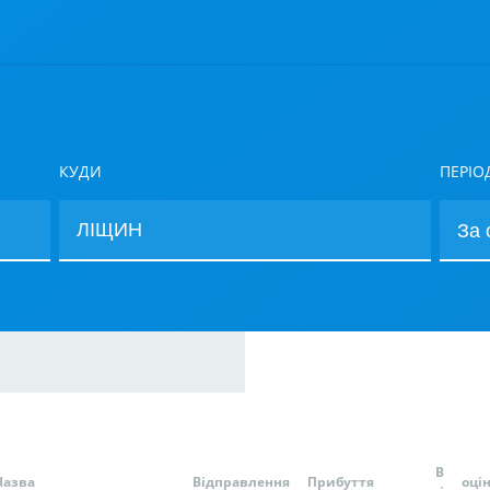
КУДИ
ПЕРІО
В
Назва
Відправлення
Прибуття
оці