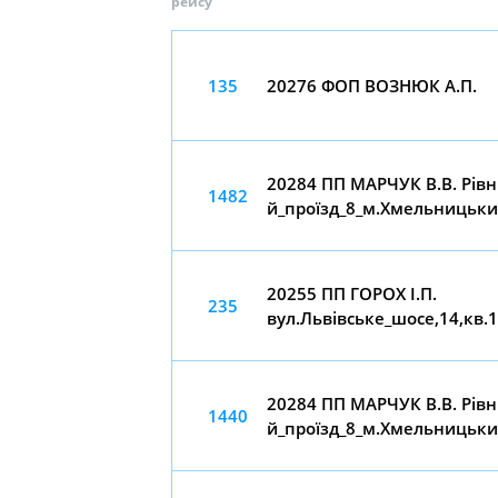
рейсу
135
20276 ФОП ВОЗНЮК А.П.
20284 ПП МАРЧУК В.В. Рівн
1482
й_проїзд_8_м.Хмельницьк
20255 ПП ГОРОХ І.П.
235
вул.Львівське_шосе,14,кв
20284 ПП МАРЧУК В.В. Рівн
1440
й_проїзд_8_м.Хмельницьк