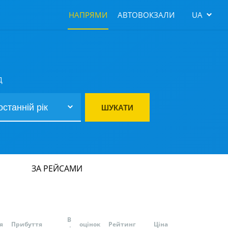
НАПРЯМИ
АВТОВОКЗАЛИ
UA
Д
ШУКАТИ
ЗА РЕЙСАМИ
В
я
Прибуття
оцінок
Рейтинг
Ціна