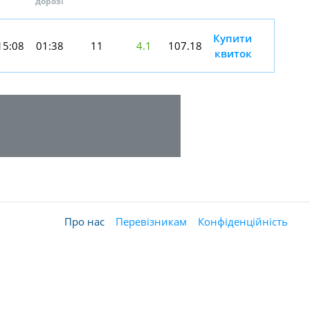
дорозі
Купити
15:08
01:38
11
4.1
107.18
квиток
Про нас
Перевізникам
Конфіденційність