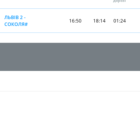
дорозі
ЛЬВІВ 2 -
16:50
18:14
01:24
СОКОЛЯ#