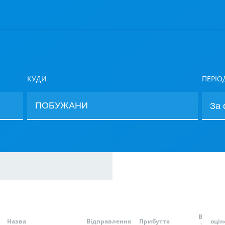
КУДИ
ПЕРІО
В
Назва
Відправлення
Прибуття
оцін