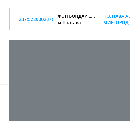
ФОП БОНДАР С.I.
ПОЛТАВА АС
287(522000287)
м.Полтава
МИРГОРОД 
© 2017-
2026 ТОВ "ВПІ-Сервіс"