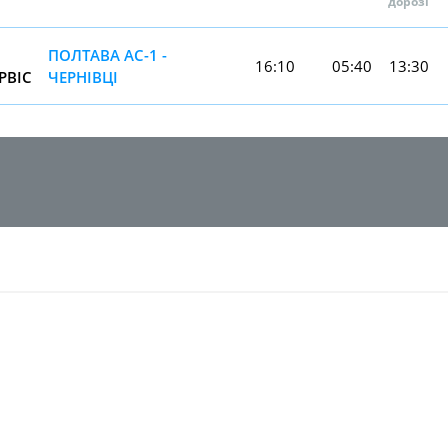
дорозі
ПОЛТАВА АС-1 -
16:10
05:40
13:30
РВIС
ЧЕРНIВЦI