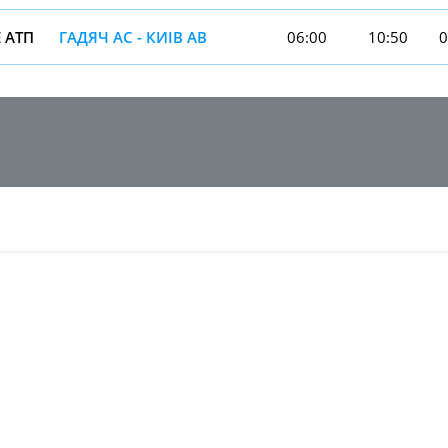
 АТП
ГАДЯЧ АС - КИIВ АВ
06:00
10:50
0