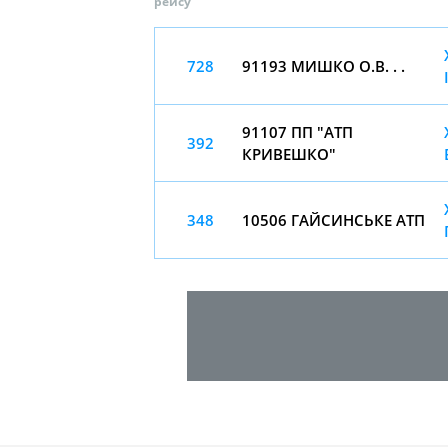
рейсу
728
91193 МИШКО О.В. . .
91107 ПП "АТП
392
КРИВЕШКО"
348
10506 ГАЙСИНСЬКЕ АТП