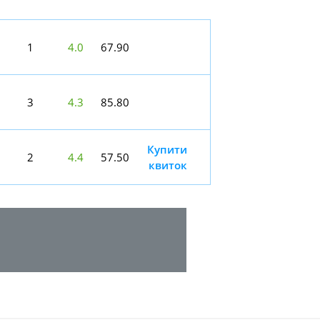
1
4.0
67.90
3
4.3
85.80
Купити
2
4.4
57.50
квиток