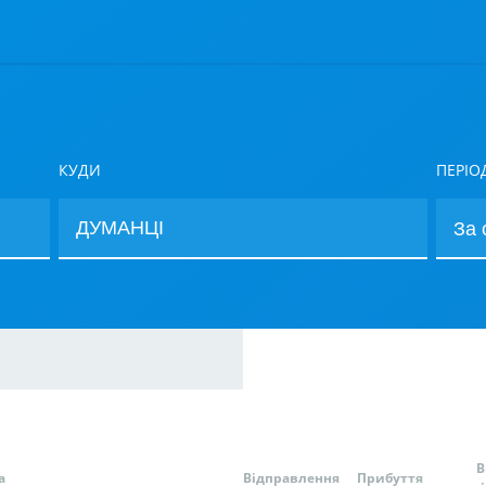
КУДИ
ПЕРІО
В
а
Відправлення
Прибуття