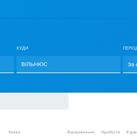
КУДИ
ПЕРІО
Назва
Відправлення
Прибуття
В дор