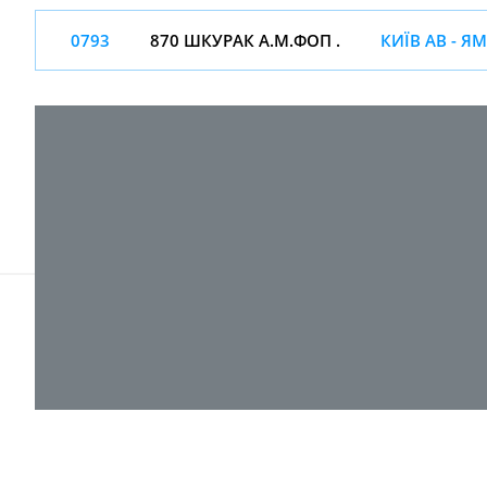
0793
870 ШКУРАК А.М.ФОП .
КИЇВ АВ - Я
© 2017-
2026 ТОВ "ВПІ-Сервіс"